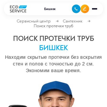
Бишкек
Сервисный центр
Сантехник
→
→
Поиск протечки труб
Ремонт климатической техники
ПОИСК ПРОТЕЧКИ ТРУБ
Ремонт компьютерной техники
БИШКЕК
Ремонт крупно бытовой техники
Находим скрытые протечки без вскрытия
стен и полов с точностью до 2 см.
Сервисные центры
Экономим ваше время.
Ремонт газовых котлов
Ремонт кондиционеров