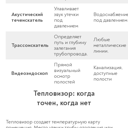
Улавливает
Акустический
звук утечки
Водоснабжени
течеискатель
под
под давлением
давлением
Определяет
Любые
путь и глубину
Трассоискатель
металлические
залегания
линии.
трубопровода.
Прямой
Канализация,
визуальный
Видеоэндоскоп
доступные
осмотр
полости
полостей
Тепловизор: когда
точен, когда нет
Тепловизор создает температурную карту
помещения. Место утечки трубы отопления или