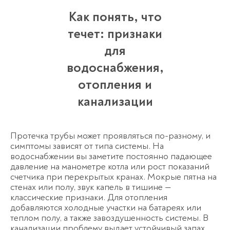
Как понять, что
течет: признаки
для
водоснабжения,
отопления и
канализации
Протечка трубы
может проявляться по-разному, и
симптомы зависят от типа системы. На
водоснабжении вы заметите постоянно падающее
давление на манометре котла или рост показаний
счетчика при перекрытых кранах. Мокрые пятна на
стенах или полу, звук капель в тишине —
классические признаки. Для отопления
добавляются холодные участки на батареях или
Оставьте заявку
теплом полу, а также завоздушенность системы. В
перезвоним в течение 3-х минут
канализации проблему выдает устойчивый запах