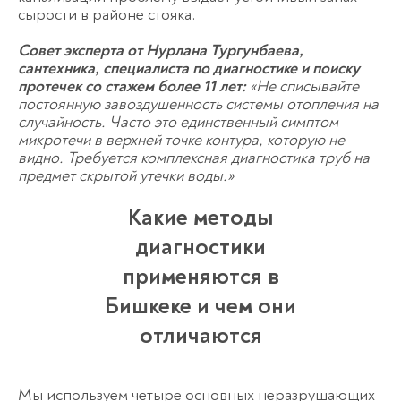
сырости в районе стояка.
Совет эксперта от Нурлана Тургунбаева,
сантехника, специалиста по диагностике и поиску
протечек со стажем более 11 лет:
«Не списывайте
Пожалуйста, докажите, что вы
человек, выбрав
чашку
.
постоянную завоздушенность системы отопления на
случайность. Часто это единственный симптом
микротечи в верхней точке контура, которую не
видно. Требуется комплексная
диагностика труб на
предмет скрытой утечки воды
.»
Какие методы
Спасибо!
диагностики
Менеджер свяжется с вами в
течение 3-x минут.
применяются в
Бишкеке и чем они
отличаются
Мы используем четыре основных неразрушающих