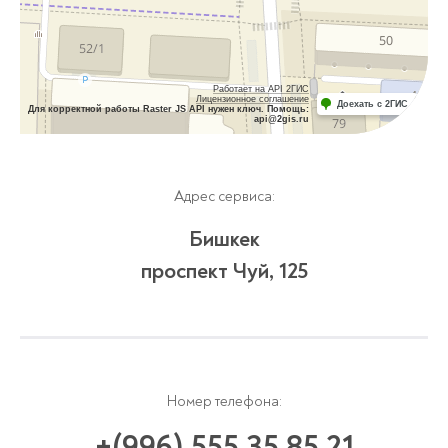
Работает на API 2ГИС
Лицензионное соглашение
Доехать с 2ГИС
Для корректной работы Raster JS API нужен ключ. Помощь:
api@2gis.ru
Адрес сервиса:
Бишкек
проспект Чуй, 125
Номер телефона:
+(996) 555 35 85 21