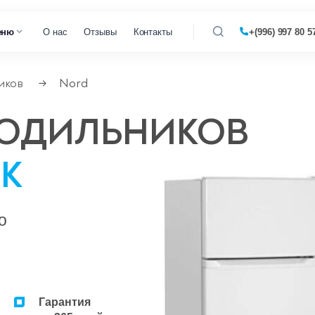
еню
О нас
Отзывы
Контакты
+(996) 997 80 5
иков
Nord
→
газовых котлов
ЛОДИЛЬНИКОВ
 кондиционеров
К
о
Гарантия