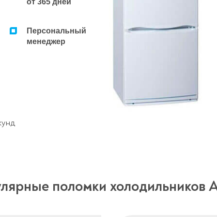
от 365 дней
Персональный
менеджер
кунд
лярные поломки холодильников A