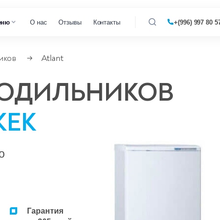
еню
О нас
Отзывы
Контакты
+(996) 997 80 5
иков
Atlant
→
газовых котлов
ЛОДИЛЬНИКОВ
 кондиционеров
КЕК
о
Гарантия