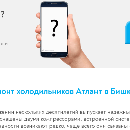
у?
росы
онт холодильников Атлант в Биш
жении нескольких десятилетий выпускает надежн
нащены двумя компрессорами, встроенной систе
ности возникают редко, чаще всего они связаны 