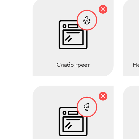
Слабо греет
Не