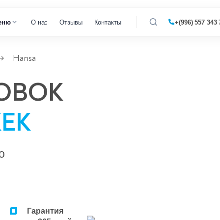
еню
О нас
Отзывы
Контакты
+(996) 557 343 
Hansa
→
газовых котлов
ОВОК
 кондиционеров
ЕК
о
Гарантия