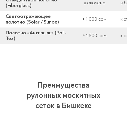
включено
в б
(Fiberglass)
Светоотражающее
+ 1 000 сом
к 
полотно (Solar / Sunox)
Полотно «Антипыль» (Poll-
+ 1 500 сом
к 
Tex)
Преимущества
рулонных москитных
сеток в Бишкеке