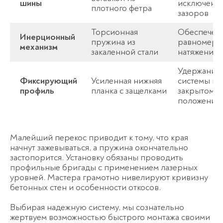
шины
исключени
плотного фетра
зазоров
Торсионная
Обеспечен
Инерционный
пружина из
равномерн
механизм
закаленной стали
натяжения
Удержание
Фиксирующий
Усиленная нижняя
системы в
профиль
планка с защелками
закрытом
положении
Малейший перекос приводит к тому, что края
начнут зажевываться, а пружина окончательно
застопорится. Установку обязаны проводить
профильные бригады с применением лазерных
уровней. Мастера грамотно нивелируют кривизну
бетонных стен и особенности откосов.
Выбирая надежную систему, мы сознательно
жертвуем возможностью быстрого монтажа своими