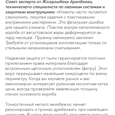
Совет эксперта от Жолдошбека Арапбаева,
технического специалиста по оконным системам и
защитным конструкциям:
«Клиенты часто пытаются
сэкономить, покупая изделия с пластиковыми
внутренними шестернями. Это фатальная ошибка
для нашего климата. Пластик внутри металлического
короба от августовской жары деформируется за
пару месяцев. Пружину неминуемо заклинит.
Требуйте от установщиков комплектацию только со
стальными механизмами сматывания».
Надежная защита от пыли гарантируется плотным
прилеганием краев материала благодаря
встроенным щеточным уплотнителям (фетру). Этот
ворс перекрывает малейшие микрощели по всему
периметру. Когда вы изучаете рынок и вас
закономерно интересует
рулонная москитная сетка
цена
, всегда проверяйте заявленную толщину
стенок основного короба.
Тонкостенный металл неизбежно начнет
резонировать и громко дребезжать при малейшем
сквозняке. Внутри этого короба вращается главный