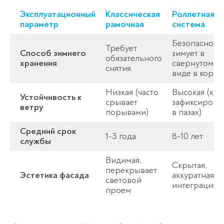
Эксплуатационный
Классическая
Роллетная
параметр
рамочная
система
Безопасно
Требует
Способ зимнего
зимует в
обязательного
хранения
свернутом
снятия
виде в короб
Низкая (часто
Высокая (кра
Устойчивость к
срывает
зафиксирова
ветру
порывами)
в пазах)
Средний срок
1-3 года
8-10 лет
службы
Видимая,
Скрытая,
перекрывает
Эстетика фасада
аккуратная
световой
интеграция
проем