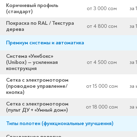
Коричневый профиль
от 3 000 сом
за 
(стандарт)
Покраска по RAL / Текстура
от 4 800 сом
за 
дерева
Премиум системы и автоматика
Система «Унибокс»
(Unibox) — усиленная
от 4 500 сом
за 
конструкция
Сетка с электромотором
(проводное управление/
от 15 000 сом
за
кнопка)
Сетка с электромотором
от 18 000 сом
за
(пульт ДУ + «Умный дом»)
Типы полотен (функциональные улучшения)
Стандартное полотно