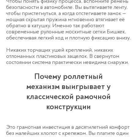
Чтобы понять физику процесса, вспомните ремень
безопасности в автомобиле. Вы вытягиваете ленту,
чтобы пристегнуться, а когда отстегиваете замок —
мощная скрытая пружина мгновенно втягивает её
обратно в катушку. Именно так работают
современные
рулонные москитные сетки Бишкек
,
обеспечивая легкий ход и плотную фиксацию внизу.
Никаких торчащих ушей креплений, никаких
отломанных пластиковых защелок. В свернутом
состоянии система практически невидима снаружи.
Почему роллетный
механизм выигрывает у
Оставьте заявку
перезвоним в течение 3-х минут
классической рамочной
конструкции
Это грамотная инвестиция в десятилетний комфорт
Пожалуйста, докажите, что вы
человек, выбрав
ключ
.
без малейших хлопот с крепежом. Вы платите один