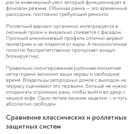
раз за инженерный узел, который функционирует в
фоновом режиме. Обычная рамка — это временный
расходник, постоянно требующий ремонта.
Роллетный вариант органично интегрируется в
оконный проем и визуально сливается с фасадом.
Прочный алюминиевый профиль отлично держит
Спасибо!
геометрию и не плавится от жары. А технологичное
Менеджер свяжется с вами в
полотно беспрепятственно пропускает воздух,
течение 3-x минут.
блокируя гнус.
Правильно смонтированная
рулонная москитная
сетка
годами экономит ваши нервы и свободное
время. Владельцы загородных домов с выходом на
террасу оценивают это первыми. Больше не нужно
отодвигать огромную раму, чтобы выйти во двор с
чашкой кофе.
Одно легкое касание защелки — и путь
абсолютно свободен.
Сравнение классических и роллетных
защитных систем