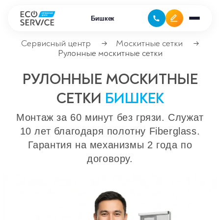
Бишкек
Сервисный центр
Москитные сетки
→
→
Рулонные москитные сетки
Ремонт климатической техники
РУЛОННЫЕ МОСКИТНЫЕ
Ремонт компьютерной техники
СЕТКИ
БИШКЕК
Ремонт крупно бытовой техники
Монтаж за 60 минут без грязи. Служат
10 лет благодаря полотну Fiberglass.
Сервисные центры
Гарантия на механизмы 2 года по
договору.
Ремонт газовых котлов
Ремонт кондиционеров