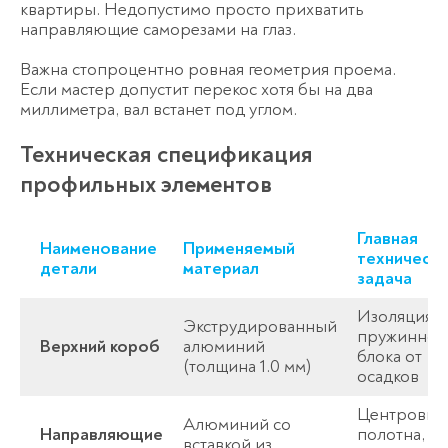
квартиры. Недопустимо просто прихватить
направляющие саморезами на глаз.
Важна стопроцентно ровная геометрия проема.
Если мастер допустит перекос хотя бы на два
миллиметра, вал встанет под углом.
Техническая спецификация
профильных элементов
Главная
Наименование
Применяемый
техническа
детали
материал
задача
Изоляция
Экструдированный
пружинног
Верхний короб
алюминий
блока от
(толщина 1.0 мм)
осадков
Центровка
Алюминий со
Направляющие
полотна,
вставкой из