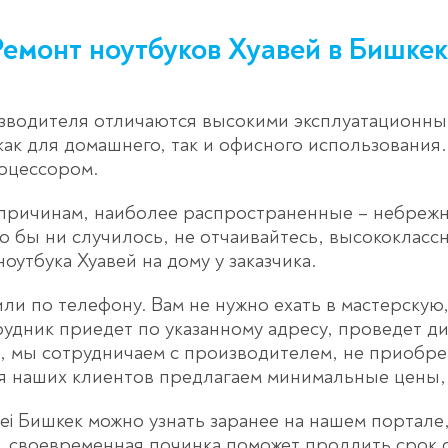
Ремонт ноутбуков Хуавей в Бишкек
зводителя отличаются высокими эксплуатационным
ак для домашнего, так и офисного использования.
оцессором.
причинам, наиболее распространенные – небрежн
о бы ни случилось, не отчаивайтесь, высококласс
утбука Хуавей на дому у заказчика.
ли по телефону. Вам не нужно ехать в мастерскую,
дник приедет по указанному адресу, проведет ди
ли, мы сотрудничаем с производителем, не приобр
ля наших клиентов предлагаем минимальные цены,
ei Бишкек можно узнать заранее на нашем портале
 своевременная починка поможет продлить срок 