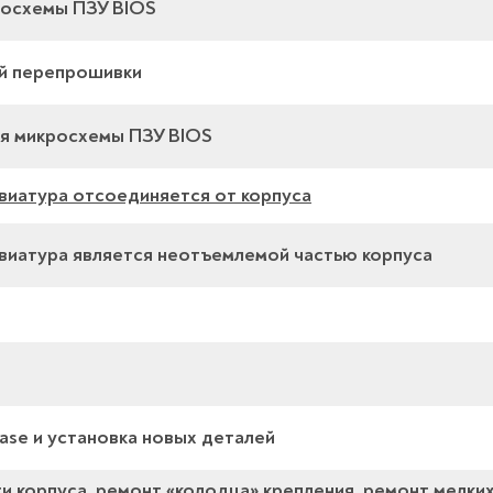
росхемы ПЗУ BIOS
ой перепрошивки
я микросхемы ПЗУ BIOS
авиатура отсоединяется от корпуса
лавиатура является неотъемлемой частью корпуса
ase и установка новых деталей
и корпуса, ремонт «колодца» крепления, ремонт мелки