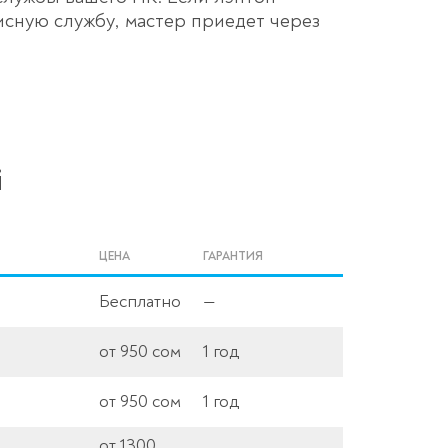
исную службу, мастер приедет через
i
ЦЕНА
ГАРАНТИЯ
Бесплатно
—
от 950 сом
1 год
от 950 сом
1 год
от 1300