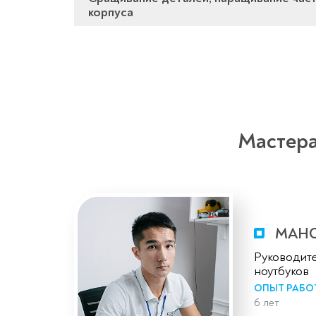
корпуса
Мастера
МАНС
Руководите
ноутбуков
ОПЫТ РАБО
6 лет