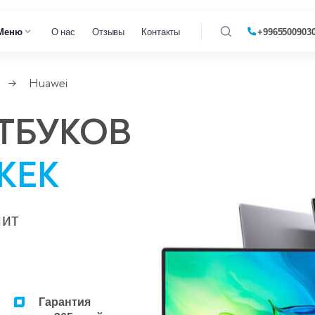
Меню
О нас
Отзывы
Контакты
+9965500903
Huawei
→
газовых котлов
ТБУКОВ
 кондиционеров
КЕК
нит
Гарантия