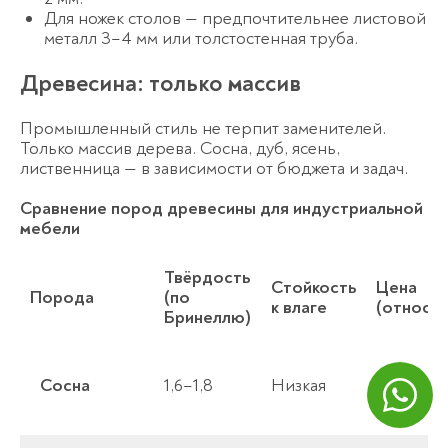
Для ножек столов — предпочтительнее листовой
металл 3–4 мм или толстостенная труба.
Древесина: только массив
Промышленный стиль не терпит заменителей.
Только массив дерева. Сосна, дуб, ясень,
лиственница — в зависимости от бюджета и задач.
Сравнение пород древесины для индустриальной
мебели
Твёрдость
Стойкость
Цена
Порода
(по
к влаге
(относит
Бринеллю)
Сосна
1,6–1,8
Низкая
Низкая