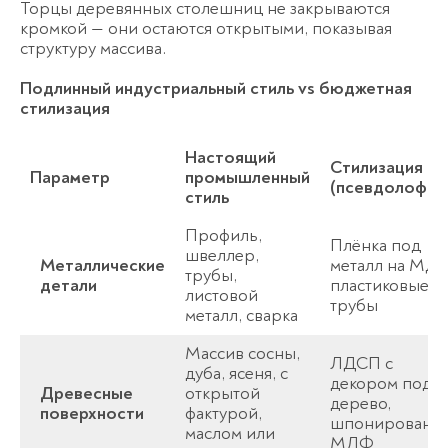
Торцы деревянных столешниц не закрываются
кромкой — они остаются открытыми, показывая
структуру массива.
Подлинный индустриальный стиль vs бюджетная
Пожалуйста, докажите, что вы
человек, выбрав
звезду
.
стилизация
Настоящий
Стилизация
Параметр
промышленный
(псевдолофт)
стиль
Профиль,
Плёнка под
швеллер,
Спасибо!
Металлические
металл на МДФ
Менеджер свяжется с вами в
трубы,
детали
пластиковые
течение 3-x минут.
листовой
трубы
металл, сварка
Массив сосны,
ЛДСП с
дуба, ясеня, с
декором под
Древесные
открытой
дерево,
поверхности
фактурой,
шпонированн
маслом или
МДФ