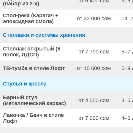
от 6 400 сом
3–5 
(набор из 2-х)
Стол-река (Карагач +
от 33 000 сом
14–2
эпоксидная смола)
Стеллажи и системы хранения
Стеллаж открытый (5
от 7 700 сом
5–7 
полок, ЛДСП)
ТВ-тумба в стиле Лофт
от 10 600 сом
6–9 
Стулья и кресла
Барный стул
от 4 000 сом
3–5 
(металлический каркас)
Лавочка / Бенч в стиле
от 7 000 сом
4–6 
Лофт