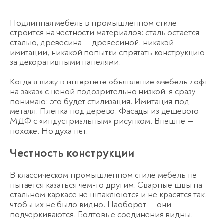
Подлинная мебель в промышленном стиле
строится на честности материалов: сталь остаётся
сталью, древесина — древесиной, никакой
имитации, никакой попытки спрятать конструкцию
за декоративными панелями.
Когда я вижу в интернете объявление «мебель лофт
на заказ» с ценой подозрительно низкой, я сразу
понимаю: это будет стилизация. Имитация под
металл. Плёнка под дерево. Фасады из дешёвого
МДФ с «индустриальным» рисунком. Внешне —
похоже. Но духа нет.
Честность конструкции
В классическом промышленном стиле мебель не
пытается казаться чем-то другим. Сварные швы на
стальном каркасе не шпаклюются и не красятся так,
Оставьте заявку
чтобы их не было видно. Наоборот — они
перезвоним в течение 3-х минут
подчёркиваются. Болтовые соединения видны.