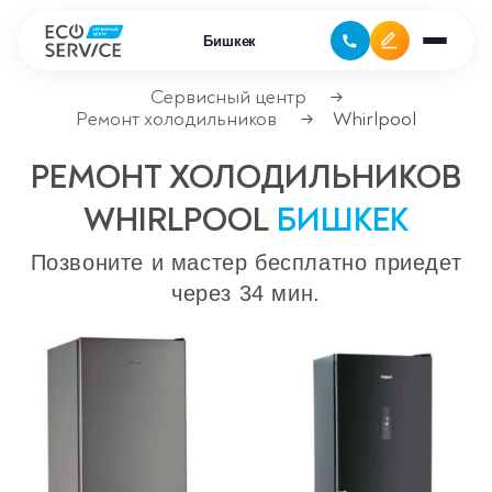
Бишкек
Сервисный центр
→
Ремонт холодильников
Whirlpool
→
Ремонт климатической техники
РЕМОНТ ХОЛОДИЛЬНИКОВ
Ремонт компьютерной техники
WHIRLPOOL
БИШКЕК
Ремонт крупно бытовой техники
Позвоните и мастер бесплатно приедет
через 34 мин.
Сервисные центры
Ремонт газовых котлов
Ремонт кондиционеров