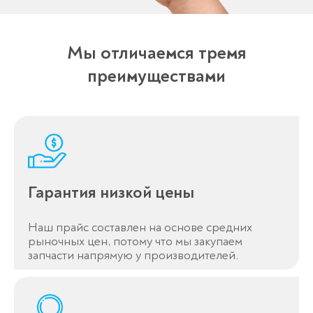
Оставьте заявку
перезвоним в течение 3-х минут
Мы отличаемся тремя
преимуществами
Пожалуйста, докажите, что вы
человек, выбрав
автомобиль
.
Гарантия низкой цены
Спасибо!
Наш прайс составлен на основе средних
Менеджер свяжется с вами в
рыночных цен, потому что мы закупаем
течение 3-x минут.
запчасти напрямую у производителей.