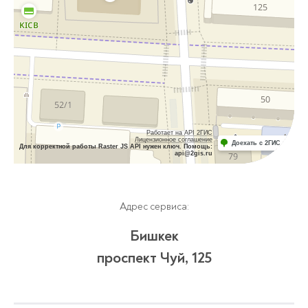
Работает на API 2ГИС
Лицензионное соглашение
Доехать с 2ГИС
Для корректной работы Raster JS API нужен ключ. Помощь:
api@2gis.ru
Адрес сервиса:
Бишкек
проспект Чуй, 125